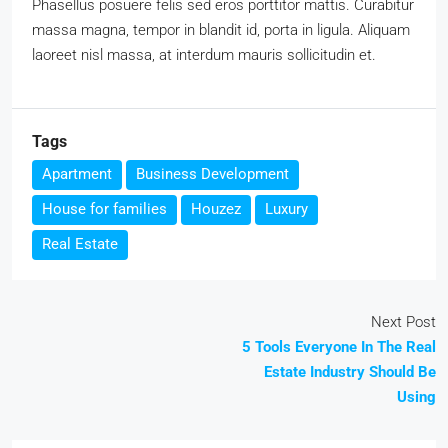
Phasellus posuere felis sed eros porttitor mattis. Curabitur
massa magna, tempor in blandit id, porta in ligula. Aliquam
laoreet nisl massa, at interdum mauris sollicitudin et.
Tags
Apartment
Business Development
House for families
Houzez
Luxury
Real Estate
Next Post
5 Tools Everyone In The Real
Estate Industry Should Be
Using